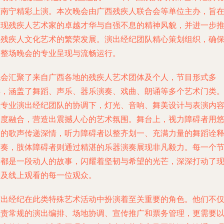
在南宁精彩上演。本次晚会由广西残疾人联合会等单位主办，旨
展现残疾人艺术家的卓越才华与自强不息的精神风貌，并进一步
动残疾人文化艺术的繁荣发展。演出经纪团队精心策划组织，确
了整场晚会的专业呈现与流畅运行。
晚会汇聚了来自广西各地的残疾人艺术团体及个人，节目形式多
样，涵盖了舞蹈、声乐、器乐演奏、戏曲、朗诵等多个艺术门类
在专业演出经纪团队的协调下，灯光、音响、舞美设计与表演内
深度融合，营造出震撼人心的艺术氛围。舞台上，视力障碍者用
扬的歌声传递深情，听力障碍者以整齐划一、充满力量的舞蹈诠
节奏，肢体障碍者则通过精湛的乐器演奏展现非凡毅力。每一个
目都是一段动人的故事，闪耀着坚韧与希望的光芒，深深打动了
场及线上观看的每一位观众。
演出经纪在此类特殊艺术活动中扮演着至关重要的角色。他们不
负责常规的演出编排、场地协调、宣传推广和票务管理，更需要