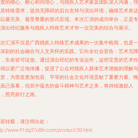
高度的细心、耐心和同理心，与残疾人艺术家及团队深入沟通，
解其特殊需求，提供无障碍的后台支持与演出环境，确保艺术表
得以最完美、最受尊重的形式呈现。本次汇演的成功举办，正是
业演出经纪服务与残疾人特殊艺术才华一次完美的结合与展示。
此次汇演不仅是广西残疾人特殊艺术成果的一次集中检阅，也是
次深刻的社会融合与人文关怀的实践。它向全社会宣告：艺术无
碍，生命皆可绽放。通过演出经纪的专业运作，这些宝贵的艺术
品得以更广泛地传播，促进了公众对残疾人群体艺术潜能的理解
欣赏，为营造更加包容、平等的社会文化环境贡献了重要力量。
会虽已落幕，但其中蕴含的奋斗精神与艺术之美，将持续激励人
心，照亮前行之路。
如若转载，请注明出处：
ttp://www.91dq37ut8n.com/product/30.html