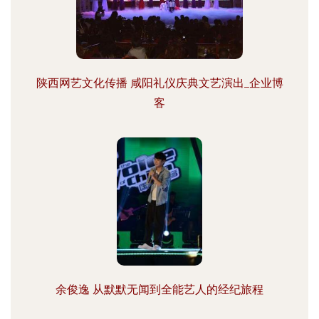
陕西网艺文化传播 咸阳礼仪庆典文艺演出_企业博
客
余俊逸 从默默无闻到全能艺人的经纪旅程