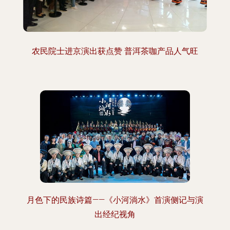
农民院士进京演出获点赞 普洱茶咖产品人气旺
月色下的民族诗篇——《小河淌水》首演侧记与演
出经纪视角