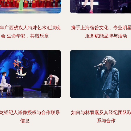
23年广西残疾人特殊艺术汇演晚
携手上海宿普文化，专业明
会 生命华彩，共谱乐章
服务赋能品牌与活动
龙经纪人肖像授权与合作联系
如何与林宥嘉及其经纪团队
信息
系与合作