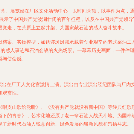
幕。展览设在厂区文化活动中心，以时间为轴，以事件为点，通过“
，系统展示了中国共产党波澜壮阔的百年征程，以及在中国共产党领
跟党走，在荒原上立起井架、为国家献石油的感人奋斗故事。
献档案、实物模型，如锈迹斑斑却承载着创业艰辛的老式采油工
楷模的感人事迹和石油会战的火热场景。一幕幕历史画面，一件件
感与使命感。
艺演出在厂工人文化宫激情上演。演出由专业演出经纪团队与厂
和观赏性。
《唱支山歌给党听》、《没有共产党就没有新中国》等经典红歌
塔下的青春》，艺术化地还原了老一辈石油人战天斗地、为国奉
现了新时代石油人锐意创新、绿色发展的崭新风貌和昂扬斗志。