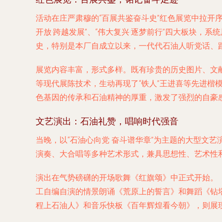
活动在庄严肃穆的“百展共鉴奋斗史”红色展览中拉开序
开放·跨越发展”、“伟大复兴·逐梦前行”四大板块
史，特别是本厂自成立以来，一代代石油人听党话、
展览内容丰富，形式多样。既有珍贵的历史图片、文
等现代展陈技术，生动再现了“铁人”王进喜等先进
色基因的传承和石油精神的厚重，激发了强烈的自豪
文艺演出：石油礼赞，唱响时代强音
当晚，以“石油心向党 奋斗谱华章”为主题的大型文
演奏、大合唱等多种艺术形式，兼具思想性、艺术性
演出在气势磅礴的开场歌舞《红旗颂》中正式开始。
工自编自演的情景朗诵《荒原上的誓言》和舞蹈《钻
程上石油人》和音乐快板《百年辉煌看今朝》，则展