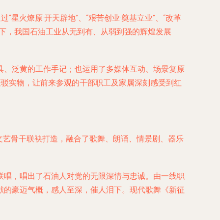
星火燎原·开天辟地”、“艰苦创业·奠基立业”、“改革
导下，我国石油工业从无到有、从弱到强的辉煌发展
具、泛黄的工作手记；也运用了多媒体互动、场景复原
斑驳实物，让前来参观的干部职工及家属深刻感受到红
内文艺骨干联袂打造，融合了歌舞、朗诵、情景剧、器乐
联唱，唱出了石油人对党的无限深情与忠诚。由一线职
献的豪迈气概，感人至深，催人泪下。现代歌舞《新征