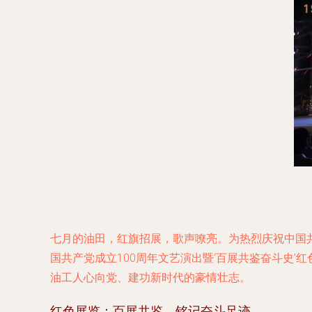
七月的油田，红旗招展，歌声嘹亮。为热烈庆祝中国共
国共产党成立100周年文艺演出暨‘百展共鉴奋斗史
油工人心向党、建功新时代的豪情壮志。
红色展览：百展共鉴，铭记奋斗足迹