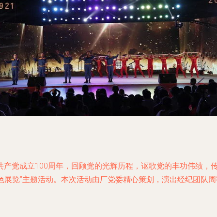
产党成立100周年，回顾党的光辉历程，讴歌党的丰功伟绩，
’红色展览”主题活动。本次活动由厂党委精心策划，演出经纪团队